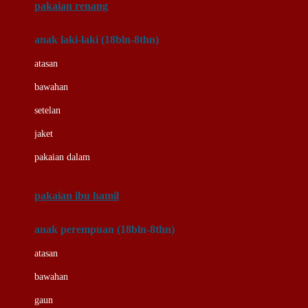
pakaian renang
Bumkins
anak laki-laki (18bln-8thn)
C
atasan
Cetaphil
bawahan
Chicco
setelan
Childlife
jaket
Clevamama
pakaian dalam
Cocolatte
Cottonseeds
pakaian ibu hamil
Cozy N Safe
anak perempuan (18bln-8thn)
Crane
atasan
Cybex
bawahan
D
gaun