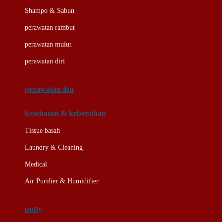
London Taxi
Shampo & Sabun
Love To Dream
perawatan rambut
perawatan mulut
M
perawatan diri
Magformers
Mama's Choice
perawatan ibu
Mamas&Papas
kesehatan & kebersihan
Mamaway
Tissue basah
Maxi Cosi
Laundry & Cleaning
Megabloks
Medical
Micro
Air Purifier & Humidifier
MiDeer
Mimi & Lula
potty
Mini Monkey