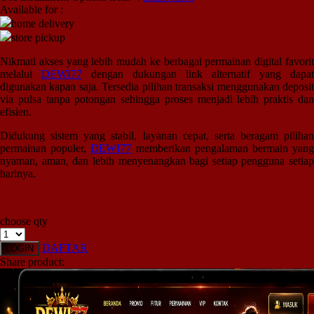
Available for :
Q
home delivery
store pickup
QV Baby
Nikmati akses yang lebih mudah ke berbagai permainan digital favorit
R
melalui
DEWI77
dengan dukungan link alternatif yang dapat
digunakan kapan saja. Tersedia pilihan transaksi menggunakan deposit
Real Shades
via pulsa tanpa potongan sehingga proses menjadi lebih praktis dan
efisien.
Red Castle
Didukung sistem yang stabil, layanan cepat, serta beragam pilihan
Ribbon Madness
permainan populer,
DEWI77
memberikan pengalaman bermain yan
nyaman, aman, dan lebih menyenangkan bagi setiap pengguna setiap
harinya.
S
Sebamed
choose qty
Silver Cross
DAFTAR
LOGIN
Simply Idea
Share product:
Skip Hop
Spectra