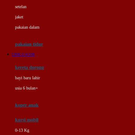
Dae Organics
setelan
Docare
jaket
Doona
pakaian dalam
Down To Earth
Drew
pakaian tidur
Dr. Brown's
LINK GACOR
E
kereta dorong
ELC
bayi baru lahir
Ergobaby
usia 6 bulan+
Expert Care
koper anak
Ezyroller
kursi mobil
F
0-13 Kg
Felt So Sweet