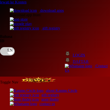
lewati ke Konten
download apps
download app from:
gift registry
Bahasa
ID
LOGIN
DAFTAR
Contact
Us
Toggle Nav
about Kanmo Circle
gift registry
store finder
contact us