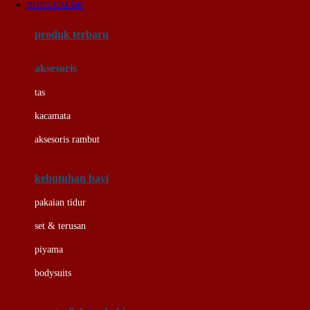
SITUS GACOR
Azetabio
produk terbaru
B
aksesoris
Baabaasheepz
tas
Babiators
kacamata
Baby Dove
aksesoris rambut
Baby Jogger
Baby Rovega
kebutuhan bayi
Babybee
pakaian tidur
Banana Boat
set & terusan
Banz
piyama
Barbie
bodysuits
Beaba
Beauty Barn