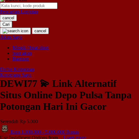
O
Pencarian Lanjutan
Oh Ma Grain
cancel
Okiedog
Cari
cancel
P
Akun Saya
Masuk / buat akun
Peachy
buat akun
Phil & Ted's
Bantuan
Philips Avent
Daftar Keinginan
Keranjang Saya
Pigeon
DEWI77 💫 Link Alternatif
Playgro
Situs Online Depo Pulsa Tanpa
Poled Global
Potongan Hari Ini Gacor
Ponycycle
Serendah
Rp 5.000
Puma
Earn
1.000.000
-
5.000.000
Bonus
Pureats
Use Installment Options from
.
Laarn more