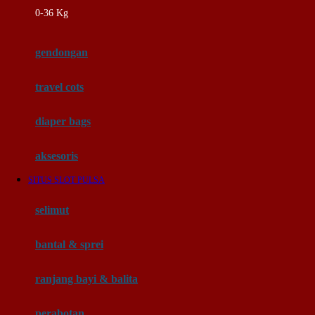
0-36 Kg
Fisher Price
Flipper
gendongan
Friends Of Sally
travel cots
G
diaper bags
Gb
Geko
aksesoris
Graco
SITUS SLOT PULSA
Gund
selimut
H
bantal & sprei
Habbie
Haenim
ranjang bayi & balita
Happy Horse
perabotan