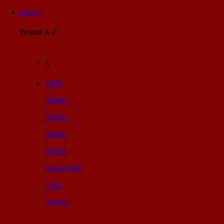
DEWI77
Brand A-Z
A
Addo
Adidas
Airfree
Alamii
Amara
Aqua Scale
Asics
Aveeno
Awan