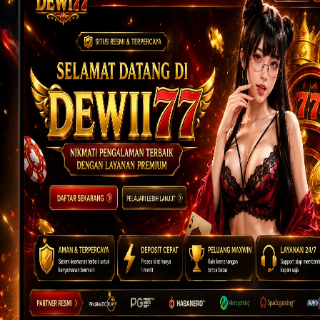
Squishmallows
Starbooks
Stick-O
Stokke
Sudocrem
Sumimo
Sunnylife
Sun-Staches
Swimava
T
Tommee Tippee
Trunki
Tutti Bambini